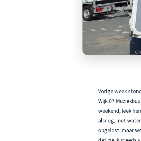
Vorige week stond i
Wijk 07 Muziekbuu
weekend, leek hem 
alsnog, met water
opgelost, maar wel
dat zie ik steeds