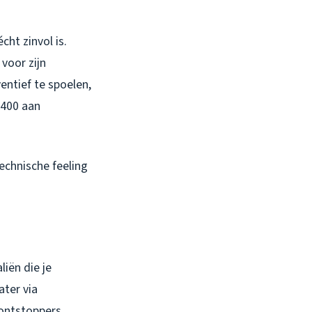
ht zinvol is.
voor zijn
entief te spoelen,
€400 aan
 technische feeling
iën die je
ater via
 ontstoppers