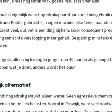
 kun je met hogedruk vaak goede resultaten behalen.
ud is eigenlijk waar hogedrukapparatuur voor thuisgebruik éc
drand Polder gebruikt zijn eigen machine elke twee maanden 
kookt veel, dus vet is een ding bij hem. Door consequent prev
jaar geen echte verstopping meer gehad. Besparing: minstens 
sten.
angrijk, alleen bij leidingen jonger dan 40 jaar en als je enige
ppen wat je doet, anders wordt het duur.
jk alternatief
nd: hogedruk gebruikt alleen water. Geen agressieve chemical
n en het milieu belasten. Vooral in Rijswijk, waar veel rioolw
 naar de zuivering gaat, is dat een voordeel. Die chemische