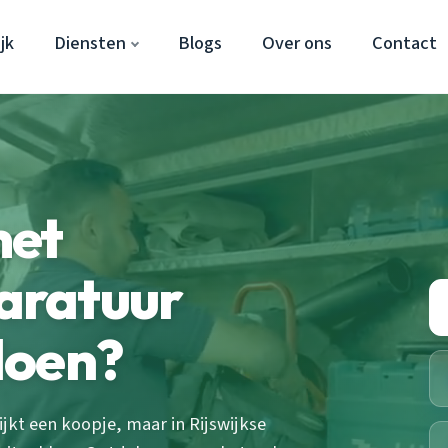
jk
Diensten
Blogs
Over ons
Contact
met
aratuur
 doen?
kt een koopje, maar in Rijswijkse