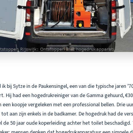
k bij Sytze in de Paukensingel, een van die typische jaren ’70 
rt. Hij had een hogedrukreiniger van de Gamma gehuurd, €30
een koopje vergeleken met een professional bellen. Drie uur 
 tot aan zijn enkels in de badkamer. De hogedruk had de ver
 de 50 jaar oude koperleiding achter het toilet beschadigd.
 vaker: mensen denken dat hogedrukapparatuur een simpele d