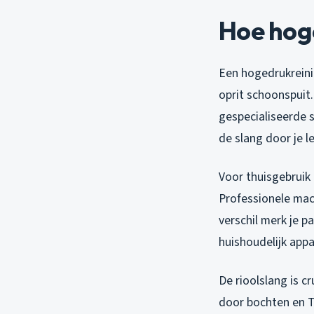
Hoe hog
Een hogedrukreini
oprit schoonspuit
gespecialiseerde s
de slang door je l
Voor thuisgebruik 
Professionele mach
verschil merk je p
huishoudelijk app
De rioolslang is c
door bochten en T