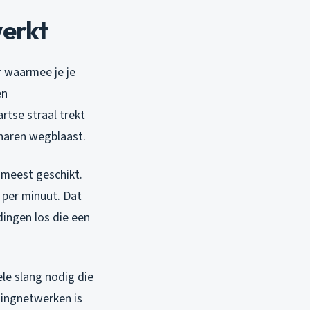
werkt
r waarmee je je
en
rtse straal trekt
 haren wegblaast.
 meest geschikt.
 per minuut. Dat
dingen los die een
ele slang nodig die
dingnetwerken is