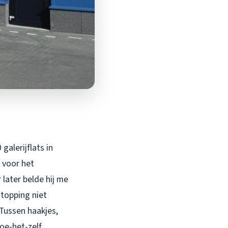
galerijflats in
 voor het
later belde hij me
stopping niet
 Tussen haakjes,
oe-het-zelf