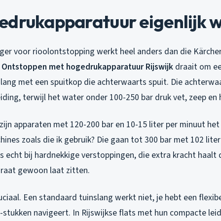
edrukapparatuur eigenlijk 
ger voor rioolontstopping werkt heel anders dan die Kärche
.
Ontstoppen met hogedrukapparatuur Rijswijk
draait om e
lang met een spuitkop die achterwaarts spuit. Die achterwaa
eiding, terwijl het water onder 100-250 bar druk vet, zeep en
zijn apparaten met 120-200 bar en 10-15 liter per minuut het
ines zoals die ik gebruik? Die gaan tot 300 bar met 102 liter
as echt bij hardnekkige verstoppingen, die extra kracht haalt 
araat gewoon laat zitten.
ruciaal. Een standaard tuinslang werkt niet, je hebt een flexib
-stukken navigeert. In Rijswijkse flats met hun compacte lei