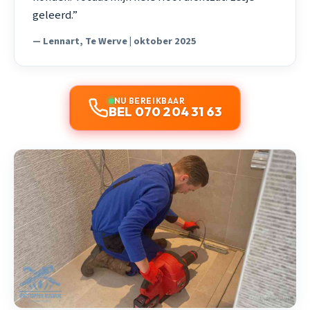
geleerd.”
— Lennart, Te Werve | oktober 2025
NU BEREIKBAAR
BEL 070 204 31 63