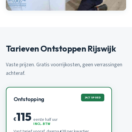
Tarieven Ontstoppen Rijswijk
Vaste prijzen. Gratis voorrijkosten, geen verrassingen
achteraf.
24/7 SPOED
Ontstopping
115
€
eerste half uur
INCL. BTW
Vast tarief vooraf, daarna
38 per kwartier.
€