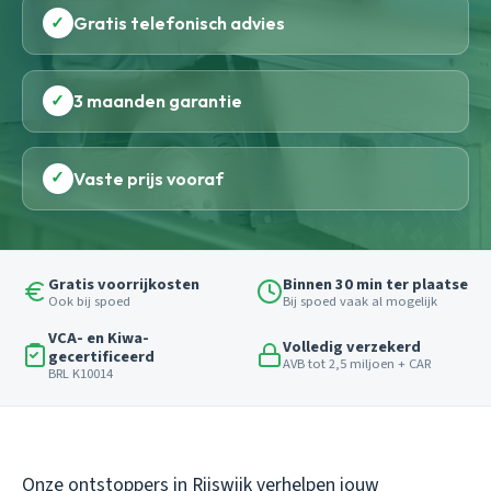
✓
Gratis telefonisch advies
✓
3 maanden garantie
✓
Vaste prijs vooraf
Gratis voorrijkosten
Binnen 30 min ter plaatse
Ook bij spoed
Bij spoed vaak al mogelijk
VCA- en Kiwa-
Volledig verzekerd
gecertificeerd
AVB tot 2,5 miljoen + CAR
BRL K10014
Onze ontstoppers in Rijswijk verhelpen jouw