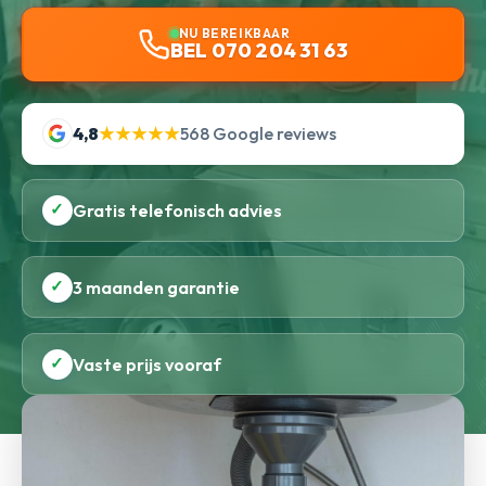
NU BEREIKBAAR
BEL 070 204 31 63
4,8
★★★★★
568 Google reviews
✓
Gratis telefonisch advies
✓
3 maanden garantie
✓
Vaste prijs vooraf