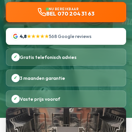
NU BEREIKBAAR
BEL 070 204 31 63
4,8
★★★★★
568 Google reviews
✓
Gratis telefonisch advies
✓
3 maanden garantie
✓
Vaste prijs vooraf