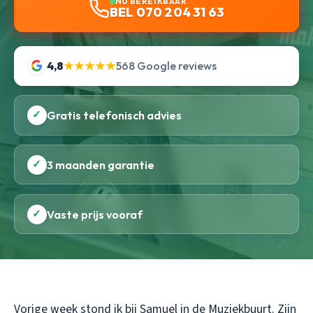
NU BEREIKBAAR
BEL 070 204 31 63
4,8
★★★★★
568 Google reviews
✓
Gratis telefonisch advies
✓
3 maanden garantie
✓
Vaste prijs vooraf
Vorige week stond ik bij Samuel in de Muziekbuurt. Zijn